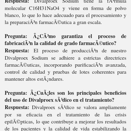
Respuesta:
Divalproex Sodium tiene la fÃ³rmula
molecular C16H31NaO4 y viene en forma de polvo
blanco, lo que lo hace adecuado para el procesamiento y
la preparaciÃ³n farmacÃ©utica a gran escala.
Pregunta: Â¿CÃ³mo garantiza el proceso de
fabricaciÃ³n la calidad de grado farmacÃ©utico?
Respuesta:
El proceso de producciÃ³n de nuestro
Divalproex Sodium se adhiere a estrictas directrices
farmacÃ©uticas, incorporando purificaciÃ³n avanzada,
control de calidad y pruebas de lotes coherentes para
mantener altos estÃ¡ndares.
Pregunta: Â¿CuÃ¡les son los principales beneficios
del uso de Divalproex sÃ³dico en el tratamiento?
Respuesta:
Divalproex sÃ³dico se valora ampliamente
por su eficacia en el tratamiento de las crisis
epilÃ©pticas, lo que contribuye a mejorar los resultados
de los pacientes y la calidad de vida estabilizando la