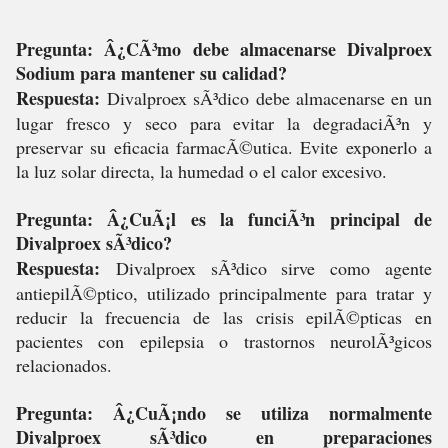
Pregunta: Â¿CÃ³mo debe almacenarse Divalproex
Sodium para mantener su calidad?
Respuesta:
Divalproex sÃ³dico debe almacenarse en un
lugar fresco y seco para evitar la degradaciÃ³n y
preservar su eficacia farmacÃ©utica. Evite exponerlo a
la luz solar directa, la humedad o el calor excesivo.
Pregunta: Â¿CuÃ¡l es la funciÃ³n principal de
Divalproex sÃ³dico?
Respuesta:
Divalproex sÃ³dico sirve como agente
antiepilÃ©ptico, utilizado principalmente para tratar y
reducir la frecuencia de las crisis epilÃ©pticas en
pacientes con epilepsia o trastornos neurolÃ³gicos
relacionados.
Pregunta: Â¿CuÃ¡ndo se utiliza normalmente
Divalproex sÃ³dico en preparaciones