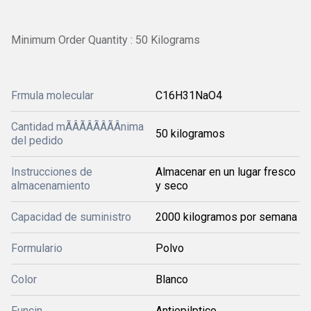
Minimum Order Quantity : 50 Kilograms
Frmula molecular
C16H31NaO4
Cantidad mÃÂÃÂÃÂÃÂ­nima
50 kilogramos
del pedido
Instrucciones de
Almacenar en un lugar fresco
almacenamiento
y seco
Capacidad de suministro
2000 kilogramos por semana
Formulario
Polvo
Color
Blanco
Funcin
Antiepilptico