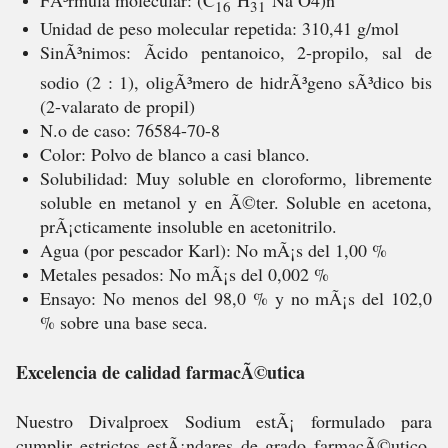
FÃ³rmula molecular: (C
H
Na O4)n
16
31
Unidad de peso molecular repetida: 310,41 g/mol
SinÃ³nimos: Ãcido pentanoico, 2-propilo, sal de
sodio (2 : 1), oligÃ³mero de hidrÃ³geno sÃ³dico bis
(2-valarato de propil)
N.o de caso: 76584-70-8
Color: Polvo de blanco a casi blanco.
Solubilidad: Muy soluble en cloroformo, libremente
soluble en metanol y en Ã©ter. Soluble en acetona,
prÃ¡cticamente insoluble en acetonitrilo.
Agua (por pescador Karl): No mÃ¡s del 1,00 %
Metales pesados: No mÃ¡s del 0,002 %
Ensayo: No menos del 98,0 % y no mÃ¡s del 102,0
% sobre una base seca.
Excelencia de calidad farmacÃ©utica
Nuestro Divalproex Sodium estÃ¡ formulado para
cumplir estrictos estÃ¡ndares de grado farmacÃ©utico.