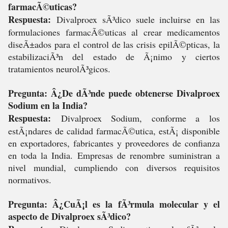
farmacÃ©uticas?
Respuesta:
Divalproex sÃ³dico suele incluirse en las
formulaciones farmacÃ©uticas al crear medicamentos
diseÃ±ados para el control de las crisis epilÃ©pticas, la
estabilizaciÃ³n del estado de Ã¡nimo y ciertos
tratamientos neurolÃ³gicos.
Pregunta: Â¿De dÃ³nde puede obtenerse Divalproex
Sodium en la India?
Respuesta:
Divalproex Sodium, conforme a los
estÃ¡ndares de calidad farmacÃ©utica, estÃ¡ disponible
en exportadores, fabricantes y proveedores de confianza
en toda la India. Empresas de renombre suministran a
nivel mundial, cumpliendo con diversos requisitos
normativos.
Pregunta: Â¿CuÃ¡l es la fÃ³rmula molecular y el
aspecto de Divalproex sÃ³dico?